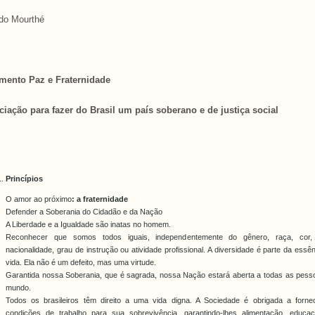
do Mourthé
mento Paz e Fraternidade
iação para fazer do Brasil um país soberano e de justiça social
Princípios
O amor ao próximo
: a fraternidade
Defender a Soberania do Cidadão e da Nação
A Liberdade e a Igualdade são inatas no homem.
Reconhecer que somos todos iguais, independentemente do gênero, raça, cor, 
nacionalidade, grau de instrução ou atividade profissional. A diversidade é parte da essê
vida. Ela não é um defeito, mas uma virtude.
Garantida nossa Soberania, que é sagrada, nossa Nação estará aberta a todas as pess
mundo.
Todos os brasileiros têm direito a uma vida digna. A Sociedade é obrigada a fornec
condições de trabalho para sua sobrevivência, garantindo-lhes alimentação, educa