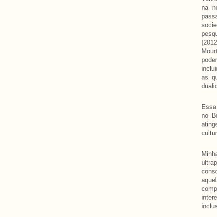
na n
pass
socie
pesqu
(201
Mour
pode
inclu
as q
duali
Essa 
no Br
ating
cultu
Minh
ultra
cons
aque
compr
inter
inclu