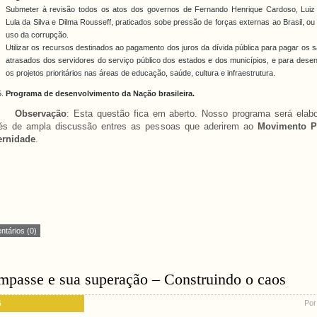
Submeter à revisão todos os atos dos governos de Fernando Henrique Cardoso, Luiz 
Lula da Silva e Dilma Rousseff, praticados sobe pressão de forças externas ao Brasil, o
uso da corrupção.
Utilizar os recursos destinados ao pagamento dos juros da dívida pública para pagar os s
atrasados dos servidores do serviço público dos estados e dos municípios, e para dese
os projetos prioritários nas áreas de educação, saúde, cultura e infraestrutura.
Programa de desenvolvimento da Nação brasileira.
servação
: Esta questão fica em aberto. Nosso programa será elab
vés de ampla discussão entres as pessoas que aderirem ao
Movimento 
ernidade
.
tários (0)
mpasse e sua superação – Construindo o caos
6
Por