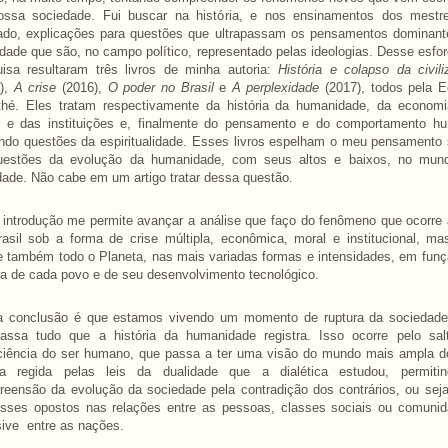
ossa sociedade. Fui buscar na história, e nos ensinamentos dos mestr
ado, explicações para questões que ultrapassam os pensamentos dominant
dade que são, no campo político, representado pelas ideologias. Desse esfo
isa resultaram três livros de minha autoria:
História e colapso da civil
2),
A crise
(2016),
O poder no Brasil
e
A perplexidade
(2017), todos pela E
thé. Eles tratam respectivamente da história da humanidade, da economi
r e das instituições e, finalmente do pensamento e do comportamento h
indo questões da espiritualidade. Esses livros espelham o meu pensamento
uestões da evolução da humanidade, com seus altos e baixos, no mun
dade. Não cabe em um artigo tratar dessa questão.
introdução me permite avançar a análise que faço do fenômeno que ocorre 
asil sob a forma de crise múltipla, econômica, moral e institucional, ma
e também todo o Planeta, nas mais variadas formas e intensidades, em fun
ra de cada povo e de seu desenvolvimento tecnológico.
a conclusão é que estamos vivendo um momento de ruptura da sociedade
passa tudo que a história da humanidade registra. Isso ocorre pelo sal
ciência do ser humano, que passa a ter uma visão do mundo mais ampla d
la regida pelas leis da dualidade que a dialética estudou, permiti
eensão da evolução da sociedade pela contradição dos contrários, ou seja
esses opostos nas relações entre as pessoas, classes sociais ou comunid
sive entre as nações.