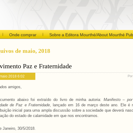
Onde comprar
Sobre a Editora Mourthé/About Mourthé Pub
uivos de maio, 2018
imento Paz e Fraternidade
 maio 2018 6:02
Por
ados amigos,
cumento abaixo foi extraído do livro de minha autoria:
Manifesto – po
edade de Paz e Fraternidade
, lançado em 16 de março deste ano. Ele é 
ibuição inicial para uma ampla discussão sobre a sociedade que deverá nas
ação do estado de calamidade em que nos encontramos.
e Janeiro, 30/5/2018.