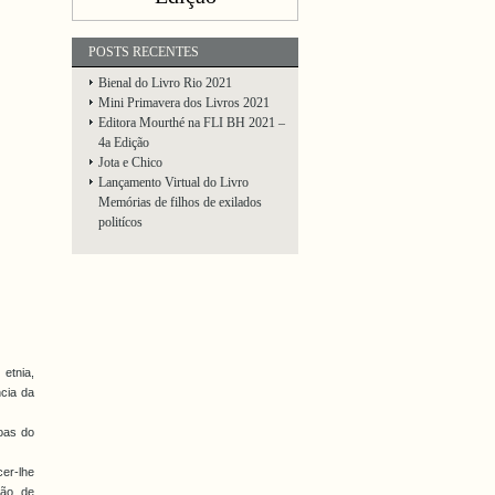
POSTS RECENTES
Bienal do Livro Rio 2021
Mini Primavera dos Livros 2021
Editora Mourthé na FLI BH 2021 –
4a Edição
Jota e Chico
Lançamento Virtual do Livro
Memórias de filhos de exilados
politícos
etnia,
ncia da
oas do
er-lhe
ção de