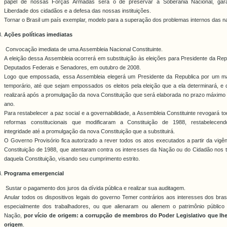
papel de nossas Forças Armadas será o de preservar a Soberania Nacional, gara
Liberdade dos cidadãos e a defesa das nossas instituições.
Tornar o Brasil um país exemplar, modelo para a superação dos problemas internos das n
Ações políticas imediatas
Convocação imediata de uma Assembleia Nacional Constituinte.
A eleição dessa Assembleia ocorrerá em substituição às eleições para Presidente da Rep
Deputados Federais e Senadores, em outubro de 2008.
Logo que empossada, essa Assembleia elegerá um Presidente da Republica por um m
temporário, até que sejam empossados os eleitos pela eleição que a ela determinará, e
realizará após a promulgação da nova Constituição que será elaborada no prazo máximo
ano.
Para restabelecer a paz social e a governabilidade, a Assembleia Constituinte revogará t
reformas constitucionais que modificaram a Constituição de 1988, restabelecen
integridade até a promulgação da nova Constituição que a substituirá.
O Governo Provisório fica autorizado a rever todos os atos executados a partir da vigê
Constituição de 1988, que atentaram contra os interesses da Nação ou do Cidadão nos 
daquela Constituição, visando seu cumprimento estrito.
Programa emergencial
Sustar o pagamento dos juros da dívida pública e realizar sua auditagem.
Anular todos os dispositivos legais do governo Temer contrários aos interesses dos brasi
especialmente dos trabalhadores, ou que alienaram ou alienem o patrimônio público
Nação,
por vício de origem: a corrupção de membros do Poder Legislativo que lh
origem
.