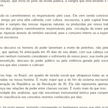
ulação, que inclui os juros da dívida pública, a sangria que está levando o 
os.
são os caminhoneiros os responsáveis pelo caos. Ele vem sendo construí
 tempo por uma elite calhorda, com cultura escravista, e pelo capital fina
dor e vampiro das nossas riquezas naturais ou produzidas por nosso trab
sive dos próprios caminhoneiros responsáveis pela circulação da maior pa
s riquezas através do território nacional, para o consumo interno ou a expo
os escraviza.
eu discurso os homens do poder lamentam a morte de pintinhos, não pela
, que apenas foi antecipada em 45 dias do seu abate, com sua cabeça cor
 em nenhum momento consideram o sofrimento do nosso povo, sua morte pr
esnutrição, descaso do poder público ou pela violência gerada pela soci
rsa que eles criaram e cultivam
os hoje, no Brasil, um quadro de tensão social que ultrapassa todas as o
tradas na nossa história. É muito maior que a do fim do sistema escravis
lamação da República ou da Revolução de 30. Ela não representa apena
ça nas relações de poder entre classes sociais. É muito mais do que isso.
exidade dos analistas, que não encontram instrumental teórico para compr
em classificá-la nos conceitos restritos conhecidos por eles.
, há muito tempo, tentando compreender os fenômenos novos que vêm ocor