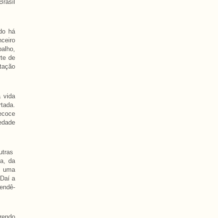
Brasil
do há
nceiro
alho,
rte de
rtação
 vida
tada.
ecoce
edade
utras
ta, da
s uma
 Daí a
eendê-
rendo