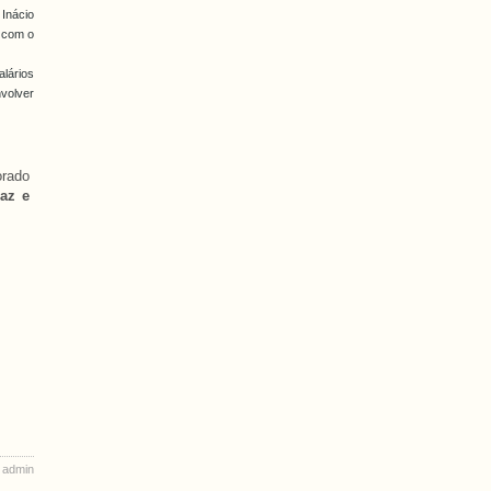
Inácio
u com o
alários
nvolver
orado
Paz e
 admin