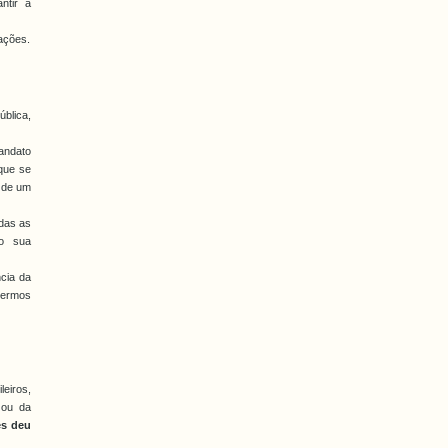
ntir a
ações.
ública,
andato
 que se
 de um
odas as
do sua
ncia da
termos
leiros,
 ou da
es deu