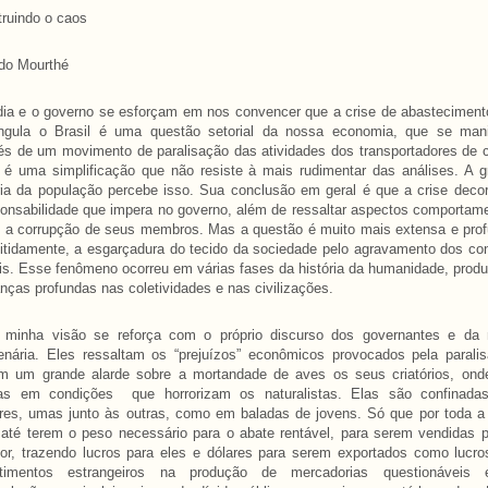
ruindo o caos
do Mourthé
ia e o governo se esforçam em nos convencer que a crise de abasteciment
angula o Brasil é uma questão setorial da nossa economia, que se mani
és de um movimento de paralisação das atividades dos transportadores de 
é uma simplificação que não resiste à mais rudimentar das análises. A g
ia da população percebe isso. Sua conclusão em geral é que a crise decor
ponsabilidade que impera no governo, além de ressaltar aspectos comportam
a corrupção de seus membros. Mas a questão é muito mais extensa e prof
itidamente, a esgarçadura do tecido da sociedade pelo agravamento dos con
is. Esse fenômeno ocorreu em várias fases da história da humanidade, prod
ças profundas nas coletividades e nas civilizações.
 minha visão se reforça com o próprio discurso dos governantes e da 
nária. Eles ressaltam os “prejuízos” econômicos provocados pela paralis
m um grande alarde sobre a mortandade de aves os seus criatórios, ond
das em condições que horrorizam os naturalistas. Elas são confinada
res, umas junto às outras, como em baladas de jovens. Só que por toda a 
 até terem o peso necessário para o abate rentável, para serem vendidas 
ior, trazendo lucros para eles e dólares para serem exportados como lucr
stimentos estrangeiros na produção de mercadorias questionáveis