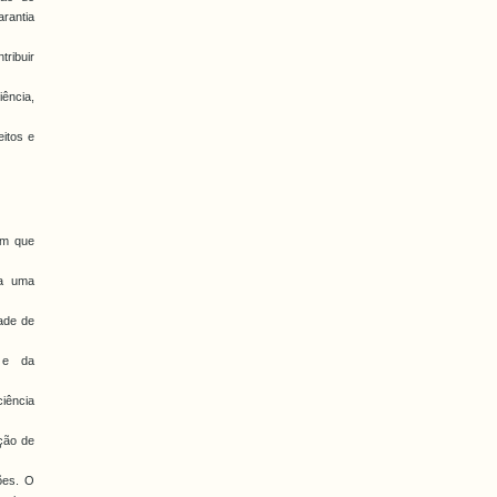
rantia
tribuir
ência,
itos e
 em que
ra uma
dade de
a e da
ciência
ação de
ões. O