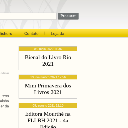
lishers
Contato
Loja da
05, maio 2022 11:36
Bienal do Livro Rio
2021
 admin
13, novembro 2021 12:56
Mini Primavera dos
Livros 2021
r uma
minha
09, agosto 2021 12:10
cer da
Editora Mourthé na
FLI BH 2021 - 4a
Edição