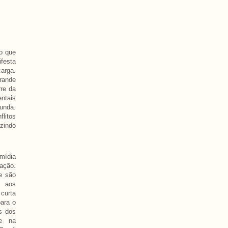
o que
festa
carga.
rande
re da
entais
unda.
flitos
uzindo
mídia
ação.
e são
s aos
curta
para o
os dos
 e na