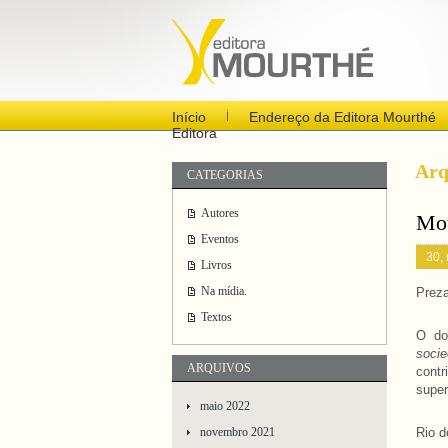
Início
Endereço da Editora Mourthé
Editora
Arq
CATEGORIAS
Autores
Mov
Eventos
30,
Livros
Na mídia.
Prez
Textos
O do
soci
ARQUIVOS
contr
super
maio 2022
novembro 2021
Rio d