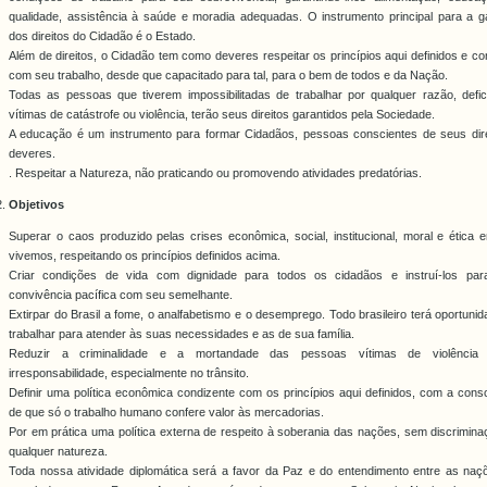
qualidade, assistência à saúde e moradia adequadas. O instrumento principal para a ga
dos direitos do Cidadão é o Estado.
Além de direitos, o Cidadão tem como deveres respeitar os princípios aqui definidos e con
com seu trabalho, desde que capacitado para tal, para o bem de todos e da Nação.
Todas as pessoas que tiverem impossibilitadas de trabalhar por qualquer razão, defici
vítimas de catástrofe ou violência, terão seus direitos garantidos pela Sociedade.
A educação é um instrumento para formar Cidadãos, pessoas conscientes de seus dire
deveres.
. Respeitar a Natureza, não praticando ou promovendo atividades predatórias.
Objetivos
Superar o caos produzido pelas crises econômica, social, institucional, moral e ética
vivemos, respeitando os princípios definidos acima.
Criar condições de vida com dignidade para todos os cidadãos e instruí-los pa
convivência pacífica com seu semelhante.
Extirpar do Brasil a fome, o analfabetismo e o desemprego. Todo brasileiro terá oportuni
trabalhar para atender às suas necessidades e as de sua família.
Reduzir a criminalidade e a mortandade das pessoas vítimas de violênci
irresponsabilidade, especialmente no trânsito.
Definir uma política econômica condizente com os princípios aqui definidos, com a cons
de que só o trabalho humano confere valor às mercadorias.
Por em prática uma política externa de respeito à soberania das nações, sem discrimin
qualquer natureza.
Toda nossa atividade diplomática será a favor da Paz e do entendimento entre as naç