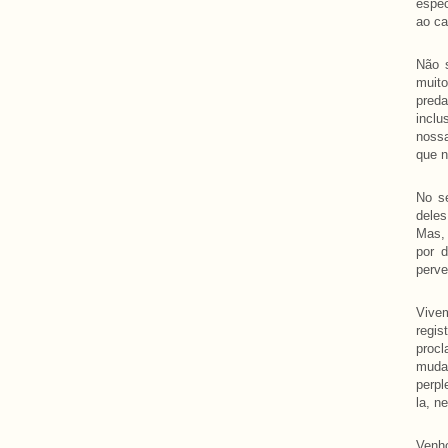
espec
ao ca
Não 
muito
preda
inclu
nossa
que n
No s
deles
Mas,
por d
perve
Vivem
regis
proc
mudan
perpl
la, n
Venho