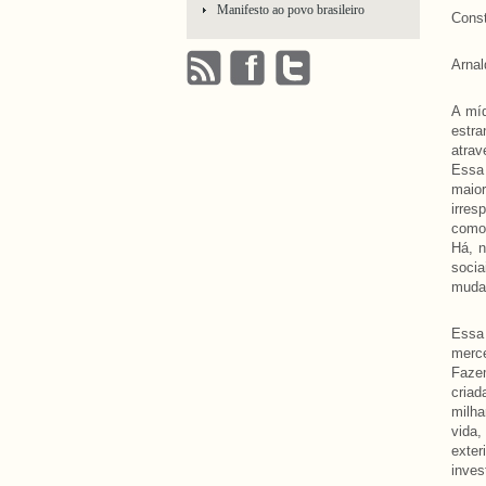
Manifesto ao povo brasileiro
Const
Arnal
A míd
estr
atrav
Essa 
maior
irres
como 
Há, n
socia
mudan
Essa
merce
Faze
cria
milha
vida,
exter
inve