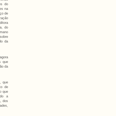
es do
es na
rço de
ização
ditora
a, do
umano
 sobre
do da
agora
s que
ção da
, que
to de
o que
ndo a
, dos
ades,