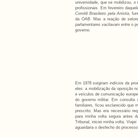
universidade, que se mobilizou, 
profissionais. Em fevereiro daque
Comitê Brasileiro pela Anistia
, fu
da OAB. Mas a reação de setores
parlamentares vacilavam entre o po
governo.
Em 1978 surgiram indícios da prox
eles: a mobilização da oposição no
e veículos de comunicação europe
do governo militar. Em consult
familiares, ficou esclarecido que
prescrito. Mas era necessário req
para minha volta segura antes d
Tribunal, iniciei minha volta. Viaj
aguardaria o desfecho do processo