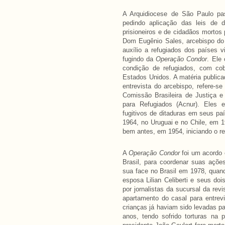
A Arquidiocese de São Paulo pas
pedindo aplicação das leis de 
prisioneiros e de cidadãos morto
Dom Eugênio Sales, arcebispo do 
auxílio a refugiados dos países v
fugindo da
Operação Condor
. Ele
condição de refugiados, com co
Estados Unidos. A matéria publica
entrevista do arcebispo, refere-s
Comissão Brasileira de Justiça 
para Refugiados (Acnur). Eles e
fugitivos de ditaduras em seus pa
1964, no Uruguai e no Chile, em 1
bem antes, em 1954, iniciando o r
A
Operação Condor
foi um acordo 
Brasil, para coordenar suas ações
sua face no Brasil em 1978, quan
esposa Lilian Celiberti e seus doi
por jornalistas da sucursal da rev
apartamento do casal para entrevi
crianças já haviam sido levadas pa
anos, tendo sofrido torturas na