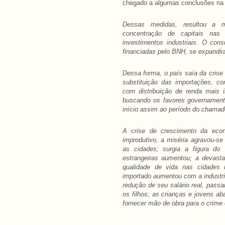
chegado a algumas conclusões na 
Dessas medidas, resultou a m
concentração de capitais nas 
investimentos industriais. O con
financiadas pelo BNH, se expandir
Dessa forma, o país saía da cris
substituição das importações, co
com distribuição de renda mais i
buscando os favores governament
início assim ao período do chamado 
A crise de crescimento da econ
improdutivo, a miséria agravou-s
as cidades; surgia a figura do 
estrangeiras aumentou; a devast
qualidade de vida nas cidades m
importado aumentou com a industri
redução de seu salário real, passan
os filhos; as crianças e jovens a
fornecer mão de obra para o crime