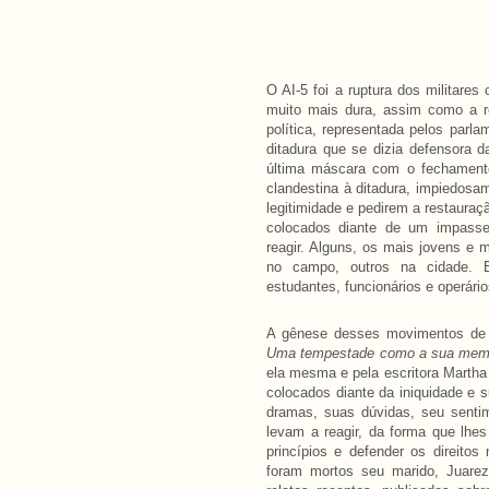
O AI-5 foi a ruptura dos militares 
muito mais dura, assim como a re
política, representada pelos parl
ditadura que se dizia defensora d
última máscara com o fechamento
clandestina à ditadura, impiedosa
legitimidade e pedirem a restauraç
colocados diante de um impasse
reagir. Alguns, os mais jovens e m
no campo, outros na cidade. 
estudantes, funcionários e operário
A gênese desses movimentos de a
Uma tempestade como a sua mem
ela mesma e pela escritora Martha
colocados diante da iniquidade e 
dramas, suas dúvidas, seu sentim
levam a reagir, da forma que lhes
princípios e defender os direito
foram mortos seu marido, Juarez