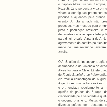
o capitão Altair Luchesi Campos
Pezzuti. Este perderia a vida em 
viriam a ser figuras proeminentes
próprios e ajudados pela grande p
evento. A luta armada não pro
processo, mas mostrou para o mund
junto à população brasileira. A 
demonstrando a incapacidade polí
para dirigir o país. A partir do AI
agravamento do conflito político in
medo de uma revanche levaram o
anistia.
O AI-5, além de incentivar a açã
desmandos e da violência da ditad
Alves foi para o Chile. Lá ele cr
de
Frente Brasileira de Informação
ele teve a colaboração de Miguel 
Argel. Com o nome francês
Front B
e era enviada regularmente a m
opinião de países da Europa, d
credibilidade pela seriedade e qua
o governo brasileiro. Muitas de s
diversos países, com destaque p