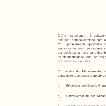
O Ato Institucional n. 2, editad
políticos, abrindo caminho para 
MDB, popularmente apelidados de
sindicatos estavam sob interven
dos golpistas; a maior parte dos l
na clandestinidade. Abriu-se ass
dos golpistas udenistas.
O ministro do Planejamento, R
estrangeiro, coordenou o projeto d
a)
Eliminar a estabilidade do tr
b)
Limitar o reajuste dos salári