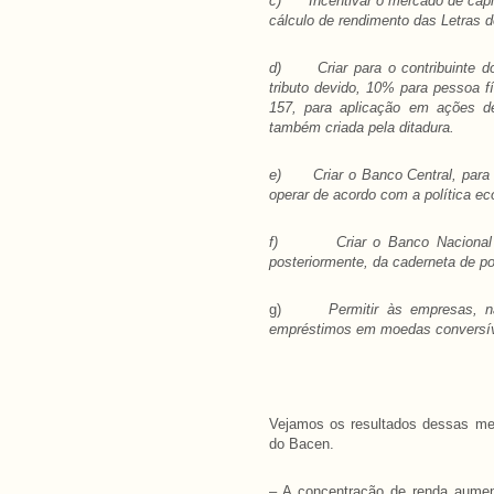
c)
Incentivar o mercado de cap
cálculo de rendimento das Letras 
d)
Criar para o contribuinte 
tributo devido, 10% para pessoa f
157, para aplicação em ações de 
também criada pela ditadura.
e)
Criar o Banco Central, para 
operar de acordo com a política ec
f)
Criar o Banco Nacional
posteriormente, da caderneta de p
g)
Permitir às empresas, n
empréstimos em moedas conversí
Vejamos os resultados dessas me
do Bacen.
– A concentração de renda aume