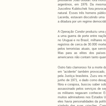
presidente João Goulart fora mort
argentinos, em 1976. Da mesma
Juscelino Kubitschek fora provoc
natural. Esses três homens públic
Lacerda, estavam discutindo uma f
a ditadura por um regime democrát
A
Operação Condor
produziu uma g
a uma guerra de porte entre naçõ
no Uruguai e no Brasil, milhares n
registros de cerca de 30.000 mort
pelos terroristas atuais, que servi
Mas para as elites dos países 
americanos não contam tanto quan
Outro fato clamoroso foi a morte d
em “acidente” também provocado, 
pela Justiça brasileira. Zuzu era
junho de 1971, e dado como desapa
fibra e corajosa, buscou saber sob
assassinado pelos serviços de seg
os militares negavam conhecer. Est
muitos admiradores nos Estados Un
eles havia personalidades da polí
símbolo das suas criações. Como