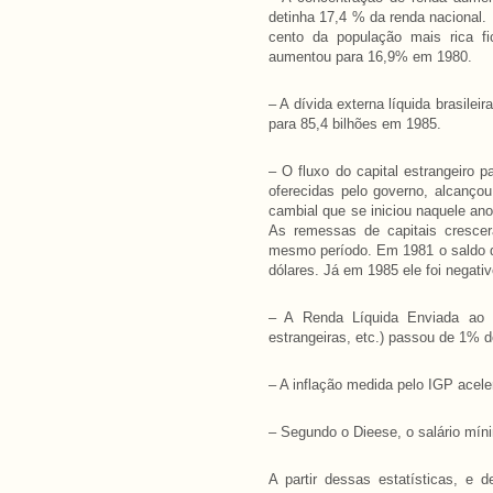
detinha 17,4 % da renda nacional.
cento da população mais rica 
aumentou para 16,9% em 1980.
– A dívida externa líquida brasilei
para 85,4 bilhões em 1985.
– O fluxo do capital estrangeiro 
oferecidas pelo governo, alcanço
cambial que se iniciou naquele ano
As remessas de capitais crescer
mesmo período. Em 1981 o saldo do 
dólares. Já em 1985 ele foi negativ
– A Renda Líquida Enviada ao E
estrangeiras, etc.) passou de 1%
– A inflação medida pelo IGP ace
– Segundo o Dieese, o salário mín
A partir dessas estatísticas, e 