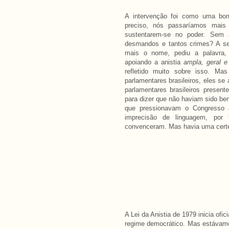
A intervenção foi como uma bom
preciso, nós passaríamos mais d
sustentarem-se no poder. Sem a
desmandos e tantos crimes? A se
mais o nome, pediu a palavra, 
apoiando a anistia
ampla, geral e i
refletido muito sobre isso. Ma
parlamentares brasileiros, eles se
parlamentares brasileiros presen
para dizer que não haviam sido bem
que pressionavam o Congresso a
imprecisão de linguagem, por 
convenceram. Mas havia uma certeza
A Lei da Anistia de 1979 inicia ofi
regime democrático. Mas estávamos