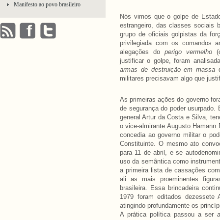
Manifesto ao povo brasileiro
Nós vimos que o golpe de Estado
estrangeiro, das classes sociais b
grupo de oficiais golpistas da f
privilegiada com os comandos a
alegações do
perigo vermelho
(
justificar o golpe, foram anali
armas de destruição em massa
d
militares precisavam algo que just
As primeiras ações do governo fora
de segurança do poder usurpado. E
general Artur da Costa e Silva, te
o vice-almirante Augusto Hamann R
concedia ao governo militar o pod
Constituinte. O mesmo ato convoc
para 11 de abril, e se autodenom
uso da semântica como instrumento 
a primeira lista de cassações co
ali as mais proeminentes figuras
brasileira. Essa brincadeira cont
1979 foram editados dezessete At
atingindo profundamente os princíp
A prática política passou a ser