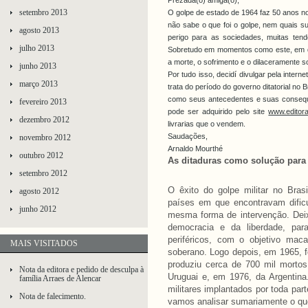
Prezada(o) amiga(o),
setembro 2013
O golpe de estado de 1964 faz 50 anos no 
não sabe o que foi o golpe, nem quais s
agosto 2013
perigo para as sociedades, muitas ten
julho 2013
Sobretudo em momentos como este, em q
a morte, o sofrimento e o dilaceramente s
junho 2013
Por tudo isso, decidí divulgar pela interne
março 2013
trata do período do governo ditatorial no
como seus antecedentes e suas consequê
fevereiro 2013
pode ser adquirido pelo site
www.editor
dezembro 2012
livrarias que o vendem.
Saudações,
novembro 2012
Arnaldo Mourthé
outubro 2012
As ditaduras como solução para 
setembro 2012
O êxito do golpe militar no Bras
agosto 2012
países em que encontravam dific
junho 2012
mesma forma de intervenção. Dei
democracia e da liberdade, para
periféricos, com o objetivo mac
MAIS VISITADOS
soberano. Logo depois, em 1965, f
produziu cerca de 700 mil morto
Nota da editora e pedido de desculpa à
Uruguai e, em 1976, da Argentin
família Arraes de Alencar
militares implantados por toda par
Nota de falecimento.
vamos analisar sumariamente o que f