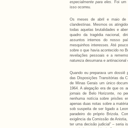
especialmente para eles
. Foi um 
isso ocorreu.
Os meses de abril e maio de 1
clandestinas. Mesmos os atingid
todas aquelas brutalidades e abe
quadro da tragédia nacional, dir
assuntos internos do nosso pa
mesquinhos interesses. Até pouco
sobre o que havia acontecido no B
revelações pessoais e a rememo
natureza desumana e antinacional 
Quando eu preparava um dossiê par
das Disposições Transitórias da C
de Minas Gerais um único docum
1964. A alegação era de que os a
jornais de Belo Horizonte, no p
nenhuma notícia sobre prisões e
apenas duas notas sobre a matéria.
sob suspeita de ser ligado a Leon
paradeiro do próprio Brizola. 
exigência da Comissão de Anistia,
ter uma decisão judicial” – seria 