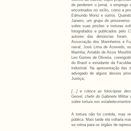
de perderem o jornal, o emprego e
encontrados no exílio, como a pro
Edmundo Moniz e outros. Quando
Janeiro, um grupo de prisioneiro
sobre suas prisões e torturas so
fotografados e publicados pelo
C
autores das denúncias foram: 
Associação dos Marinheiros e Fuzi
naval; José Lima de Azevedo, es
Marinha; Arnaldo de Assis Mourthé
Leo Gomes de Oliveira, coreógraf
do Brasil e estudante da Faculda
industrial. Na apresentação das
advogado de alguns desses prisi
Justiça,
[…] e
coloca as fotocópias de
Geisel, chefe do Gabinete Militar
sobre tortura nos estabelecimentos
A tortura não foi contida, mas 
pública. Mais tarde ela voltaria ma
se rotina para os órgãos de repress