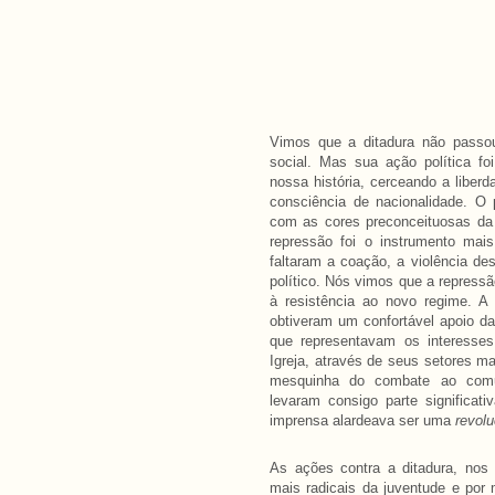
Vimos que a ditadura não passou
social. Mas sua ação política fo
nossa história, cerceando a libe
consciência de nacionalidade. O p
com as cores preconceituosas da i
repressão foi o instrumento mai
faltaram a coação, a violência de
político. Nós vimos que a repressã
à resistência ao novo regime. A 
obtiveram um confortável apoio d
que representavam os interesses
Igreja, através de seus setores ma
mesquinha do combate ao comu
levaram consigo parte significat
imprensa alardeava ser uma
revolu
As ações contra a ditadura, nos 
mais radicais da juventude e por 