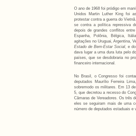
O ano de 1968 foi pródigo em man
Unidos Martin Luther King foi a
protestar contra a guerra do Vietn
se contra a política repressiva 
depois de grandes conflitos entr
Espanha, Polônia, Bélgica, Itál
agitações no Uruguai, Argentina, 
Estado de Bem-Estar Social
, e do
dava lugar a uma dura luta pelo 
países, que se desdobraria no pro
financeiro internacional.
No Brasil, o Congresso foi cont
deputados Maurílio Ferreira Lim
sobremodo os militares. Em 13 de 
5, que decretou a recesso do Cong
Câmaras de Vereadores. Os três d
eles se seguiram mais de uma ce
número de deputados estaduais e 