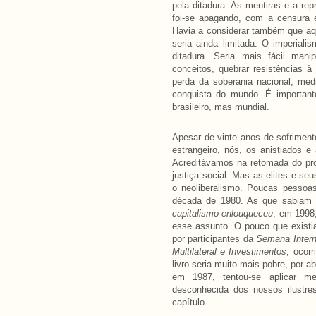
pela ditadura. As mentiras e a re
foi-se apagando, com a censura e
Havia a considerar também que aque
seria ainda limitada. O imperial
ditadura. Seria mais fácil mani
conceitos, quebrar resistências 
perda da soberania nacional, me
conquista do mundo. É importan
brasileiro, mas mundial.
Apesar de vinte anos de sofrimento
estrangeiro, nós, os anistiados e
Acreditávamos na retomada do pro
justiça social. Mas as elites e se
o neoliberalismo. Poucas pessoas
década de 1980. As que sabiam f
capitalismo enlouqueceu
, em 1998,
esse assunto. O pouco que existi
por participantes da
Semana Intern
Multilateral e Investimentos
, ocor
livro seria muito mais pobre, por 
em 1987, tentou-se aplicar m
desconhecida dos nossos ilustre
capítulo.