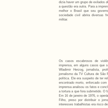
dizia haver um grupo de exilados
d
a questão era outra. Para a impre
melhor o Brasil que seu governo
sociedade civil abrira diversas 
militar.
Os casos escabrosos de violên
imprensa, em alguns casos que s
Wladimir Herzog, jornalista, pr
jornalismo da TV Cultura de São 
política. Ele era suspeito de ter 
encontrado morto, enforcado com s
imprensa analisou os fatos e conc
a tortura a que fora submetido. O 
Em 16 de janeiro de 1976, o operá
Filho, preso por distribuir o jor
interesses trabalhistas era risco d