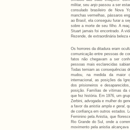
militar, seu
anjo
passou a ser esta
consulado brasileiro de Nova Y
manchas vermelhas, pássaros enga
ao Brasil, ela conseguiu furar a 
sobre a morte de seu filho. A rea
Stuart jamais foi encontrado. A vi
Rezende, de extraordinária beleza e
Os horrores da ditadura eram ocul
comunicação entre pessoas de con
fatos não chegavam a ser conh
pessoas mais esclarecidas sabiam
Todas temiam as consequências de
mudou, na medida da maior co
internacional, as posições da Igr
dos prisioneiros e desaparecido
posição. Famílias de vítimas da 
que fez história. Em 1976, um gru
Zerbini, advogada e mulher do gen
a favor da
anistia ampla e geral
, q
de confiança em outros estados. L
Feminino pela Anistia, que flores
Rio Grande do Sul, onde a corren
movimento pela anistia alcançava a