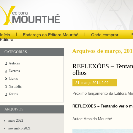
Início
Endereço da Editora Mourthé
Onde comprar
Editora
Arquivos de março, 201
CATEGORIAS
Autores
REFLEXÕES – Tentand
Eventos
olhos
Livros
31, março 2014 2:02
Na mídia.
Próximo lançamento da Editora Mo
Textos
REFLEXÕES – Tentando ver o m
ARQUIVOS
Autor: Arnaldo Mourthé
maio 2022
novembro 2021