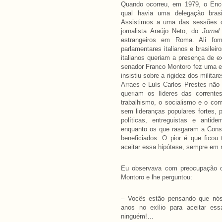
Quando ocorreu, em 1979, o Enc
qual havia uma delegação bras
Assistimos a uma das sessões 
jornalista Araújo Neto, do
Jornal
estrangeiros em Roma. Ali fo
parlamentares italianos e brasilei
italianos queriam a presença de e
senador Franco Montoro fez uma ex
insistiu sobre a rigidez dos militar
Arraes e Luís Carlos Prestes não 
queriam os líderes das corrente
trabalhismo, o socialismo e o co
sem lideranças populares fortes
políticas, entreguistas e antid
enquanto os que rasgaram a Consti
beneficiados. O pior é que fico
aceitar essa hipótese, sempre em 
Eu observava com preocupação o 
Montoro e lhe perguntou:
– Vocês estão pensando que nó
anos no exílio para aceitar es
ninguém!…