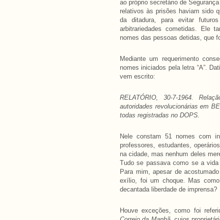
ao próprio secretário de Segurança
relativos às prisões haviam sido 
da ditadura, para evitar futur
arbitrariedades cometidas. Ele
nomes das pessoas detidas, que for
Mediante um requerimento conse
nomes iniciados pela letra “A”. D
vem escrito:
RELATÓRIO, 30-7-1964. Relação
autoridades revolucionárias em B
todas registradas no DOPS.
Nele constam 51 nomes com inici
professores, estudantes, operários
na cidade, mas nenhum deles merec
Tudo se passava como se a vida 
Para mim, apesar de acostumado a
exílio, foi um choque. Mas com
decantada liberdade de imprensa?
Houve exceções, como foi referi
Correio da Manhã
, cujos proprietár