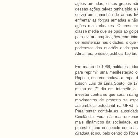
ações armadas, esses grupos não
dessas ações talvez tenha sido a d
servia um caminhão de armas lev
enfrentar as forças armadas e nã
ações mais eficazes. O crescim
classe média que se opôs ao golpe
para evitar complicações com inim
de resistência nas cidades, o que 
poderosos dos quartéis e do gove
Afinal, era preciso justificar tão br
Em março de 1968, militares radic
para reprimir uma manifestação c
Raposo, que comandava a tropa, d
Edson Luís de Lima Souto, de 17 
missa de 7° dia em intenção a E
investiu contra os que saíam da ig
movimentos de protesto se esp
assembleia estudantil na UFRJ f
Para tentar contê-la as autorid
Cinelândia. Foram às ruas dezena
mais dinâmicos da sociedade, estu
protesto ficou conhecido como a
ditadura
ecoou pelo centro do Rio e 