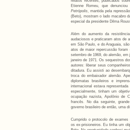
relatos recentes, publicados sobr
Etienne Romeu, que denunciou
Petrópolis
, mantida pela repressão
(Beto), mostram o lado macabro d
especial da presidente Dilma Rous
Além do aumento da resistência
audaciosos e praticaram atos de a
em São Paulo, e do Araguaia, sã
atos de maior repercussão foram
setembro de 1969, do alemão, em j
janeiro de 1971. Os sequestros do
autores: liberar seus companheiros
ditadura. Eu assisti ao desembarq
troca do embaixador alemão. Ape
diplomatas brasileiros e impren
internacional estava representada
especialmente, tinham um objetiv
ocupação nazista, Apolônio de C
francês. No dia seguinte, grand
governo brasileiro de então, uma di
Cumprido o protocolo de exames m
os ex-prisioneiros. Eu tinha um o
Brito. Na oportunidade conheci mu