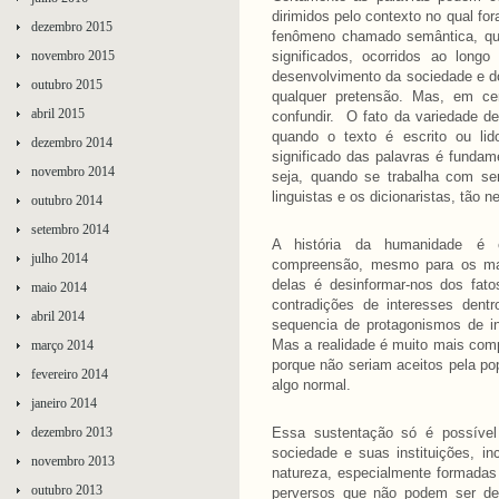
dirimidos pelo contexto no qual 
dezembro 2015
fenômeno chamado semântica, qu
novembro 2015
significados, ocorridos ao lon
desenvolvimento da sociedade e do
outubro 2015
qualquer pretensão. Mas, em cer
abril 2015
confundir. O fato da variedade de
quando o texto é escrito ou li
dezembro 2014
significado das palavras é funda
novembro 2014
seja, quando se trabalha com se
linguistas e os dicionaristas, tão 
outubro 2014
setembro 2014
A história da humanidade é 
julho 2014
compreensão, mesmo para os mais
delas é desinformar-nos dos fat
maio 2014
contradições de interesses dent
abril 2014
sequencia de protagonismos de i
Mas a realidade é muito mais comp
março 2014
porque não seriam aceitos pela po
fevereiro 2014
algo normal.
janeiro 2014
dezembro 2013
Essa sustentação só é possível
sociedade e suas instituições, in
novembro 2013
natureza, especialmente formadas
outubro 2013
perversos que não podem ser de 