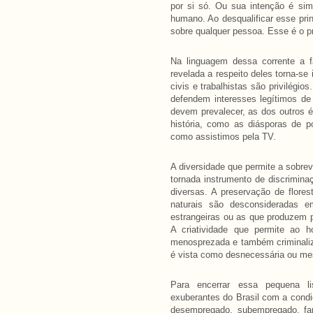
por si só. Ou sua intenção é sim
humano. Ao desqualificar esse prin
sobre qualquer pessoa. Esse é o pri
Na linguagem dessa corrente a 
revelada a respeito deles torna-se 
civis e trabalhistas são privilégio
defendem interesses legítimos de
devem prevalecer, as dos outros é
história, como as diásporas de p
como assistimos pela TV.
A diversidade que permite a sobre
tornada instrumento de discrimina
diversas. A preservação de flores
naturais são desconsideradas 
estrangeiras ou as que produzem 
A criatividade que permite ao
menosprezada e também criminaliz
é vista como desnecessária ou me
Para encerrar essa pequena li
exuberantes do Brasil com a condiç
desempregado, subempregado, fam