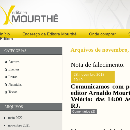
Início
Endereço da Editora Mourthé
Onde comprar
Editora
Arquivos de novembro,
CATEGORIAS
Autores
Nota de falecimento.
Eventos
28, novembro 2018
Livros
10:49
Na mídia.
Comunicamos com pes
editor Arnaldo Mourt
Textos
Velório: das 14:00 
RJ.
ARQUIVOS
Comentários (2)
maio 2022
novembro 2021