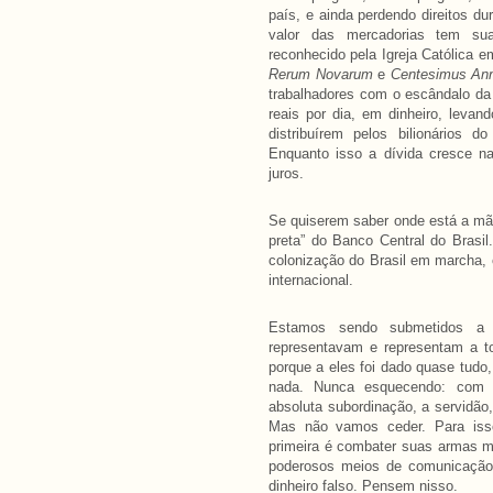
país, e ainda perdendo direitos 
valor das mercadorias tem sua
reconhecido pela Igreja Católica e
Rerum Novarum
e
Centesimus An
trabalhadores com o escândalo da d
reais por dia, em dinheiro, lev
distribuírem pelos bilionários 
Enquanto isso a dívida cresce 
juros.
Se quiserem saber onde está a mãe 
preta” do Banco Central do Brasi
colonização do Brasil em marcha, 
internacional.
Estamos sendo submetidos a 
representavam e representam a to
porque a eles foi dado quase tudo
nada. Nunca esquecendo: com n
absoluta subordinação, a servidão
Mas não vamos ceder. Para iss
primeira é combater suas armas ma
poderosos meios de comunicação,
dinheiro falso. Pensem nisso.