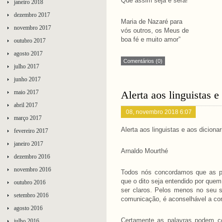
Que assim seja e será!
janeiro 2018
dezembro 2017
Maria de Nazaré para
novembro 2017
vós outros, os Meus de
boa fé e muito amor”
outubro 2017
agosto 2017
Comentários (0)
julho 2017
junho 2017
maio 2017
Alerta aos linguistas e
abril 2017
08, novembro 2018 6:07
março 2017
Alerta aos linguistas e aos dicionar
fevereiro 2017
janeiro 2017
Arnaldo Mourthé
dezembro 2016
novembro 2016
Todos nós concordamos que as p
que o dito seja entendido por quem
outubro 2016
ser claros. Pelos menos no seu 
setembro 2016
comunicação, é aconselhável a con
agosto 2016
Certamente as palavras podem co
julho 2016