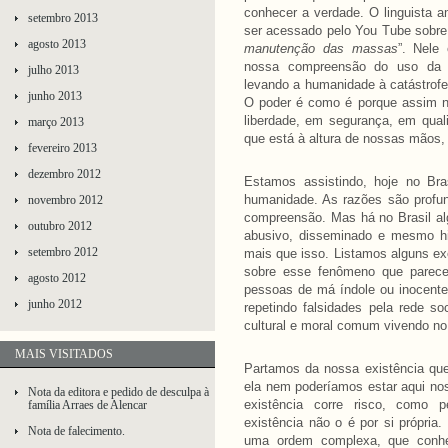
conhecer a verdade. O linguista
setembro 2013
ser acessado pelo You Tube sobre e
agosto 2013
manutenção das massas
”. Nele
nossa compreensão do uso da 
julho 2013
levando a humanidade à catástrofe,
junho 2013
O poder é como é porque assim n
liberdade, em segurança, em qual
março 2013
que está à altura de nossas mãos,
fevereiro 2013
dezembro 2012
Estamos assistindo, hoje no Bra
humanidade. As razões são profun
novembro 2012
compreensão. Mas há no Brasil al
outubro 2012
abusivo, disseminado e mesmo hi
setembro 2012
mais que isso. Listamos alguns e
sobre esse fenômeno que parece
agosto 2012
pessoas de má índole ou inocentes
junho 2012
repetindo falsidades pela rede 
cultural e moral comum vivendo n
MAIS VISITADOS
Partamos da nossa existência qu
ela nem poderíamos estar aqui no
Nota da editora e pedido de desculpa à
existência corre risco, como
família Arraes de Alencar
existência não o é por si própria
Nota de falecimento.
uma ordem complexa, que conhe