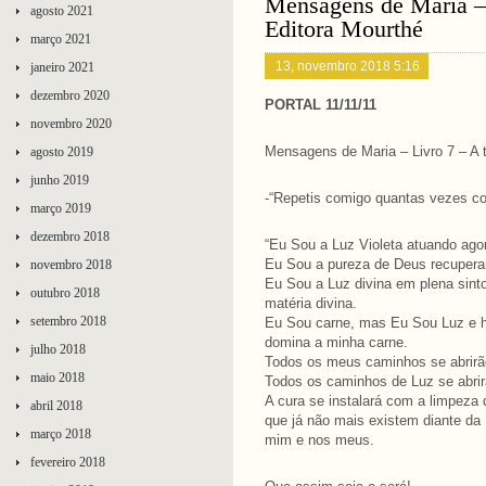
Mensagens de Maria – 
agosto 2021
Editora Mourthé
março 2021
13, novembro 2018 5:16
janeiro 2021
dezembro 2020
PORTAL 11/11/11
novembro 2020
Mensagens de Maria – Livro 7 – A 
agosto 2019
junho 2019
-“Repetis comigo quantas vezes co
março 2019
dezembro 2018
“Eu Sou a Luz Violeta atuando ag
Eu Sou a pureza de Deus recuper
novembro 2018
Eu Sou a Luz divina em plena sint
outubro 2018
matéria divina.
setembro 2018
Eu Sou carne, mas Eu Sou Luz e h
domina a minha carne.
julho 2018
Todos os meus caminhos se abrirã
maio 2018
Todos os caminhos de Luz se abri
A cura se instalará com a limpeza
abril 2018
que já não mais existem diante da 
março 2018
mim e nos meus.
fevereiro 2018