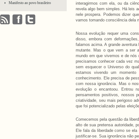
Manifesto ao povo brasileiro
interagirmos com ela, ou da ciênc
revela algo bem simples. Há leis 
nele prospera. Podemos dizer que 
vamos tomando consciência dela n
Nossa evolução requer uma consc
disso, embora com deformações,
falamos acima. A grande aventur
mutante. Mas o que vem a ser a
mundo em que vivemos e de nós m
precisamos conhecer cada vez m
sem esquecer o Universo do qual
estamos vivendo um momento d
conhecimento. Ele precisa de pess
com nossa ignorância. Mas o nos
evolução o encantoou. Entrou na
pensamentos positivos, nossos prin
criatividade, seu mais perigoso ad
que foi potencializado pelas eleiç
Comecemos pela questão da liberda
alto de sua pretensa autoridade, pon
Ele fala da liberdade como se ela 
justificar-se. Sua ignorância não p