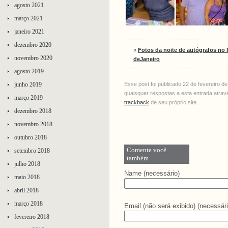
agosto 2021
março 2021
janeiro 2021
dezembro 2020
«
Fotos da noite de autógrafos no 
novembro 2020
deJaneiro
agosto 2019
junho 2019
Esse post foi publicado 22 de fevereiro 
quaisquer respostas a esta entrada atra
março 2019
trackback
de seu próprio site.
dezembro 2018
novembro 2018
outubro 2018
Comente você
setembro 2018
também
julho 2018
Name (necessário)
maio 2018
abril 2018
março 2018
Email (não será exibido) (necessári
fevereiro 2018